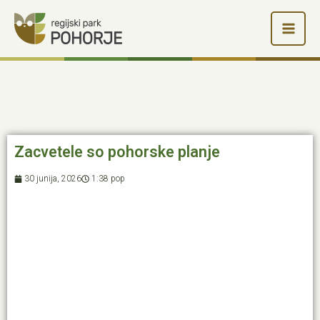
Skip
to
content
Zacvetele so pohorske planje
30 junija, 2026
1:38 pop