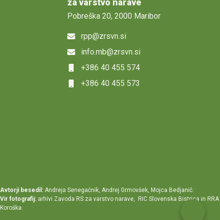
za varstvo narave
Pobreška 20, 2000 Maribor
rpp@zrsvn.si
info.mb@zrsvn.si
+386 40 455 574
+386 40 455 573
Avtorji besedil:
Andreja Senegačnik, Andrej Grmovšek, Mojca Bedjanič.
Vir fotografij:
arhivi Zavoda RS za varstvo narave, RIC Slovenska Bistrica in RRA
Koroška.